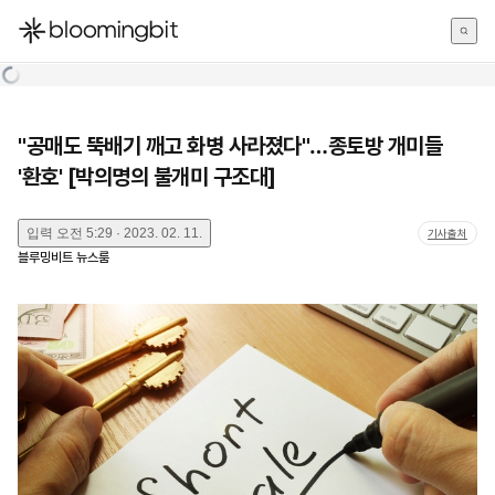
한국어
English
日本語
"공매도 뚝배기 깨고 화병 사라졌다"…종토방 개미들
'환호' [박의명의 불개미 구조대]
입력
오전 5:29 · 2023. 02. 11.
기사출처
블루밍비트 뉴스룸