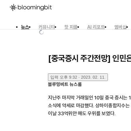
뉴스
커뮤니티
핫 피플
AI 리포트
멤버십
한국어
English
日本語
[중국증시 주간전망] 인민은
입력
오후 9:32 · 2023. 02. 11.
블루밍비트 뉴스룸
지난주 마지막 거래일인 10일 중국 증시는 1
소식에 약세로 마감했다. 상하이종합지수는 0
이날 33억위안 매도 우위를 보였다.