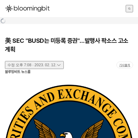
한국어
English
日本語
美 SEC "BUSD는 미등록 증권"…발행사 팍소스 고소
계획
수정
오후 7:08 · 2023. 02. 12.
기사출처
블루밍비트 뉴스룸