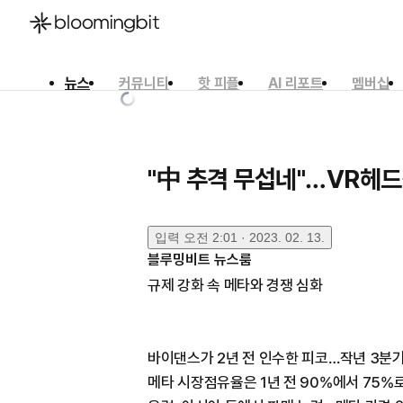
뉴스
커뮤니티
핫 피플
AI 리포트
멤버십
한국어
English
日本語
"中 추격 무섭네"…VR헤드
입력
오전 2:01 · 2023. 02. 13.
블루밍비트 뉴스룸
규제 강화 속 메타와 경쟁 심화
바이댄스가 2년 전 인수한 피코…작년 3분기
메타 시장점유율은 1년 전 90%에서 75%