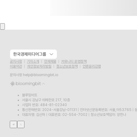
한국경제미디어그룹
공지사항
기자소개
인재채용
커뮤니티 운영정책
이용약관
개인정보처리방침
청소년보호정책
언론윤리강령
문의사항
help@bloomingbit.io
블루밍비트
서울시 강남구 테헤란로 217, 10층
사업자 번호: 484-81-02340
통신판매번호: 2024-서울강남-01131
|
인터넷신문등록번호: 서울,아53765
|
등
대표자명: 김산하
|
대표번호: 02-554-7002
|
청소년보호책임자: 양한나