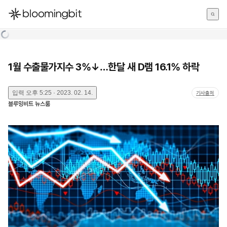
한국어
English
日本語
1월 수출물가지수 3%↓…한달 새 D램 16.1% 하락
입력
오후 5:25 · 2023. 02. 14.
기사출처
블루밍비트 뉴스룸