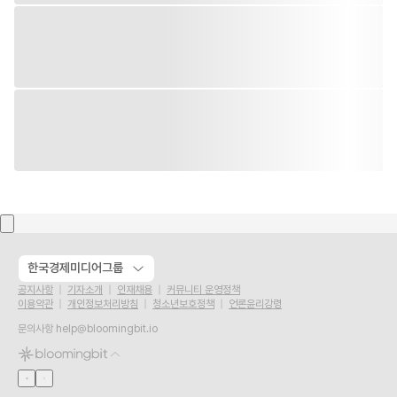
한국경제미디어그룹
공지사항
기자소개
인재채용
커뮤니티 운영정책
이용약관
개인정보처리방침
청소년보호정책
언론윤리강령
문의사항
help@bloomingbit.io