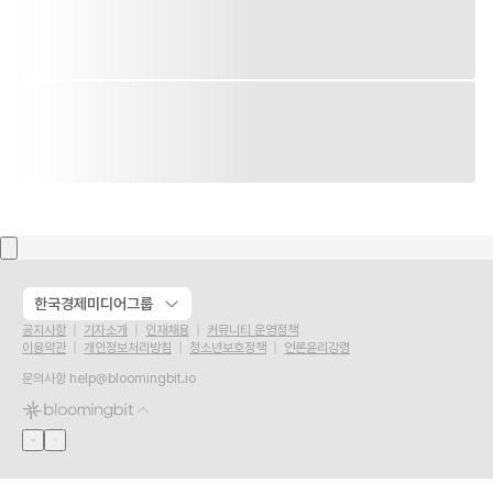
한국경제미디어그룹
공지사항
기자소개
인재채용
커뮤니티 운영정책
이용약관
개인정보처리방침
청소년보호정책
언론윤리강령
문의사항
help@bloomingbit.io