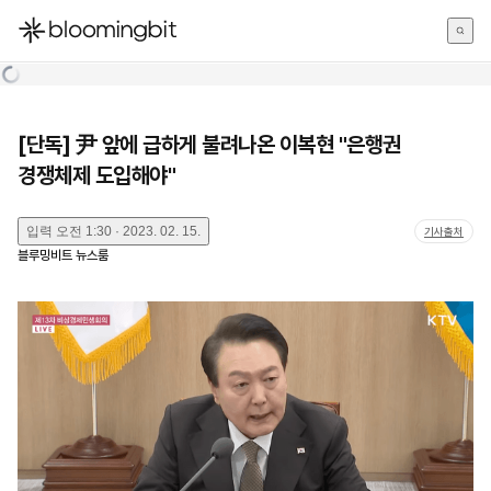
한국어
English
日本語
[단독] 尹 앞에 급하게 불려나온 이복현 "은행권
경쟁체제 도입해야"
입력
오전 1:30 · 2023. 02. 15.
기사출처
블루밍비트 뉴스룸