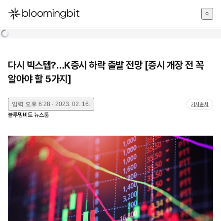
한국어
English
日本語
다시 빅스텝?…K증시 하락 출발 전망 [증시 개장 전 꼭
알아야 할 5가지]
입력
오후 6:28 · 2023. 02. 16.
기사출처
블루밍비트 뉴스룸