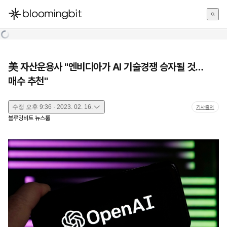
한국어
English
日本語
美 자산운용사 "엔비디아가 AI 기술경쟁 승자될 것…
매수 추천"
수정
오후 9:36 · 2023. 02. 16.
기사출처
블루밍비트 뉴스룸