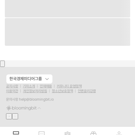
한국경제미디어그룹
공지사항
기자소개
인재채용
커뮤니티 운영정책
이용약관
개인정보처리방침
청소년보호정책
언론윤리강령
문의사항
help@bloomingbit.io