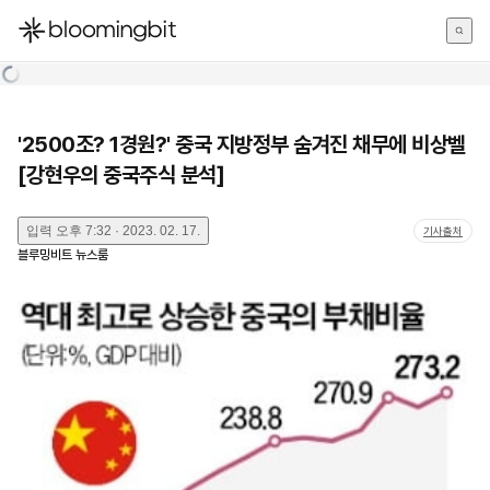
한국어
English
日本語
'2500조? 1경원?' 중국 지방정부 숨겨진 채무에 비상벨
[강현우의 중국주식 분석]
입력
오후 7:32 · 2023. 02. 17.
기사출처
블루밍비트 뉴스룸