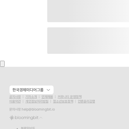
한국경제미디어그룹
공지사항
기자소개
인재채용
커뮤니티 운영정책
이용약관
개인정보처리방침
청소년보호정책
언론윤리강령
문의사항
help@bloomingbit.io
블루밍비트