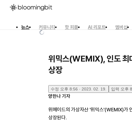
뉴스
커뮤니티
핫 피플
AI 리포트
멤버십
한국어
English
日本語
위믹스(WEMIX), 인도 최대
상장
수정
오후 8:56 · 2023. 02. 19.
입력
오후 8:
양한나
기자
위메이드의 가상자산 '위믹스'(WEMIX)가 인
상장된다.