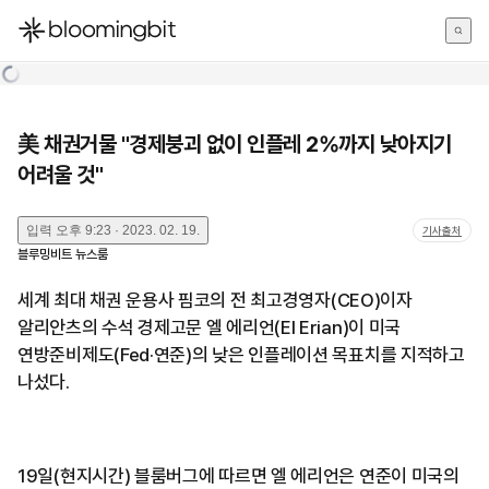
한국어
English
日本語
美 채권거물 "경제붕괴 없이 인플레 2%까지 낮아지기
어려울 것"
입력
오후 9:23 · 2023. 02. 19.
기사출처
블루밍비트 뉴스룸
세계 최대 채권 운용사 핌코의 전 최고경영자(CEO)이자
알리안츠의 수석 경제고문 엘 에리언(El Erian)이 미국
연방준비제도(Fed·연준)의 낮은 인플레이션 목표치를 지적하고
나섰다.
19일(현지시간) 블룸버그에 따르면 엘 에리언은 연준이 미국의