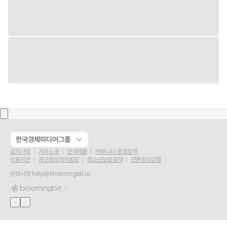
한국경제미디어그룹
공지사항
기자소개
인재채용
커뮤니티 운영정책
이용약관
개인정보처리방침
청소년보호정책
언론윤리강령
문의사항
help@bloomingbit.io