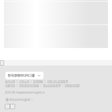
한국경제미디어그룹
공지사항
기자소개
인재채용
커뮤니티 운영정책
이용약관
개인정보처리방침
청소년보호정책
언론윤리강령
문의사항
help@bloomingbit.io