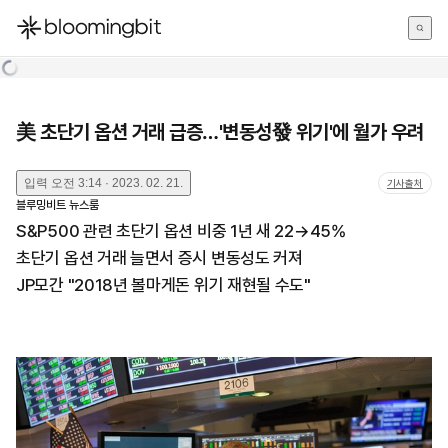
한국어
English
日本語
美 초단기 옵션 거래 급증…'변동성發 위기'에 월가 우려
입력
오전 3:14 · 2023. 02. 21.
기사출처
블루밍비트 뉴스룸
S&P500 관련 초단기 옵션 비중 1년 새 22→45%
초단기 옵션 거래 늘면서 증시 변동성도 커져
JP모간 "2018년 볼마게돈 위기 재현될 수도"