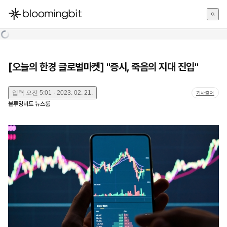
한국어
English
日本語
[오늘의 한경 글로벌마켓] "증시, 죽음의 지대 진입"
입력
오전 5:01 · 2023. 02. 21.
기사출처
블루밍비트 뉴스룸