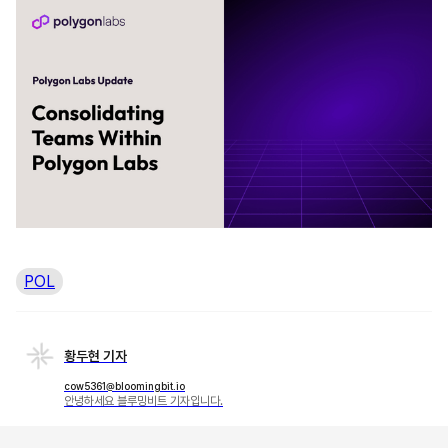
POL
황두현 기자
cow5361@bloomingbit.io
안녕하세요 블루밍비트 기자입니다.