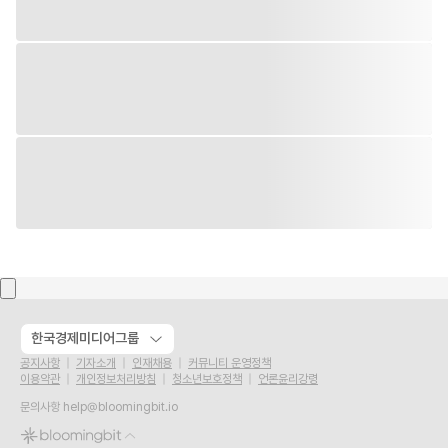
한국경제미디어그룹
공지사항
기자소개
인재채용
커뮤니티 운영정책
이용약관
개인정보처리방침
청소년보호정책
언론윤리강령
문의사항
help@bloomingbit.io