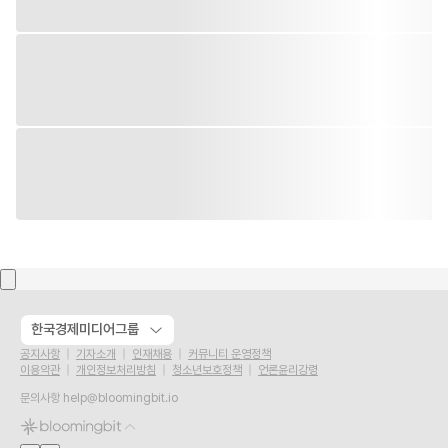
한국경제미디어그룹
공지사항
기자소개
인재채용
커뮤니티 운영정책
이용약관
개인정보처리방침
청소년보호정책
언론윤리강령
문의사항
help@bloomingbit.io