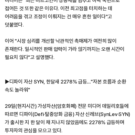
미디어는 "최근 비트코인이 상승세를 멈추고 하락 국면으로
접어든 것 또한 같은 이유다. 이전 최고점을 터치하는 데
어려움을 겪고 조정이 이뤄지는 건 매우 흔한 일이다"고
덧붙였다.
이어 "시장 심리를 개선할 낙관적인 촉매제가 여전히 많이
존재한다. 일시적인 판매 압력이 가라 앉기까지는 오랜 시간이
필요치 않다"고 설명했다.
▶디파이 자산 SYN, 한달새 2278% 급등…"자본 흐름과 순환
속도 놀라워"
29일(현지시간) 가상자산(암호화폐) 전문 미디어 데일리호들에
따르면 디파이(Defi·탈중앙화 금융) 자산 신레브(SynLev·SYN)
가 출시한 지 한 달이 채 지나지 않았음에도 2278% 급등하며
투자자의 관심을 모으고 있다.