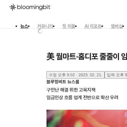
뉴스
커뮤니티
핫 피플
AI 리포트
멤버십
한국어
English
日本語
美 월마트·홈디포 줄줄이 
수정
오후 9:02 · 2023. 02. 21.
입력
오후 9:
블루밍비트 뉴스룸
구인난 해결 위한 고육지책
임금인상 흐름 업계 전반으로 확산 우려