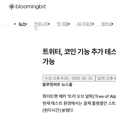
뉴스
커뮤니티
핫 피플
AI 리포트
멤버십
한국어
English
日本語
트위터, 코인 기능 추가 
가능
수정
오후 8:25 · 2023. 02. 22.
입력
오후 8:
블루밍비트 뉴스룸
화이트햇 해커 '트리 오브 알파(Tree of 
현재 테스트 환경에서는 결제 플랫폼인 스트라이
(현지시간) 밝혔다.