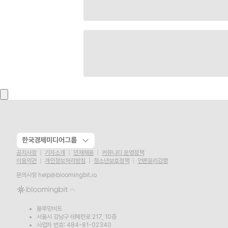
한국경제미디어그룹
공지사항
기자소개
인재채용
커뮤니티 운영정책
이용약관
개인정보처리방침
청소년보호정책
언론윤리강령
문의사항
help@bloomingbit.io
블루밍비트
서울시 강남구 테헤란로 217, 10층
사업자 번호: 484-81-02340