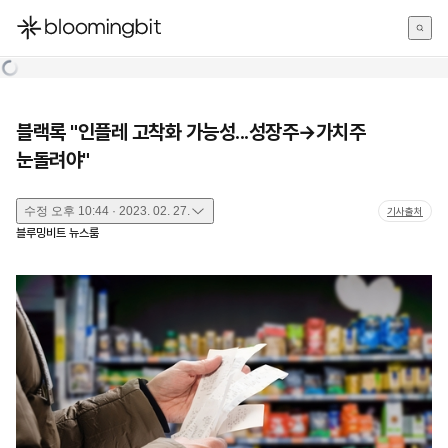
한국어
English
日本語
블랙록 "인플레 고착화 가능성...성장주→가치주
눈돌려야"
수정
오후 10:44 · 2023. 02. 27.
기사출처
블루밍비트 뉴스룸