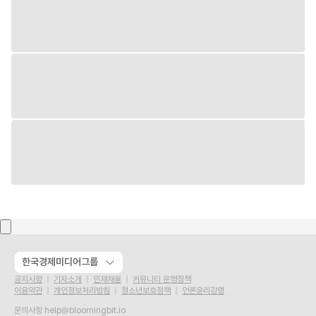
한국경제미디어그룹
공지사항
기자소개
인재채용
커뮤니티 운영정책
이용약관
개인정보처리방침
청소년보호정책
언론윤리강령
문의사항
help@bloomingbit.io