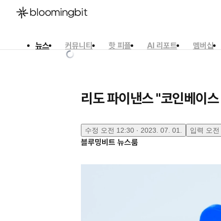
뉴스
커뮤니티
핫 피플
AI 리포트
멤버십
한국어
English
日本語
리도 파이낸스 "코인베이스 월
수정
오전 12:30 · 2023. 07. 01.
입력
오전 1
블루밍비트 뉴스룸