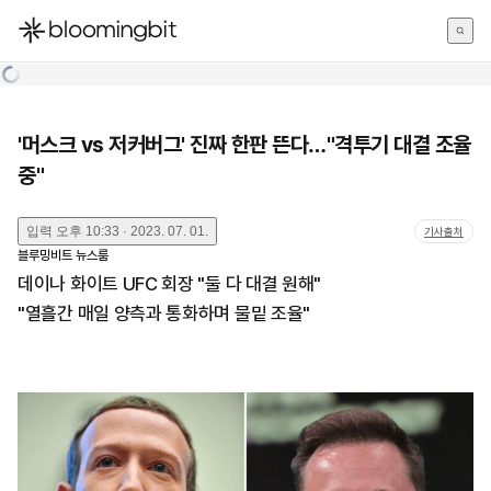
한국어
English
日本語
'머스크 vs 저커버그' 진짜 한판 뜬다…"격투기 대결 조율
중"
입력
오후 10:33 · 2023. 07. 01.
기사출처
블루밍비트 뉴스룸
데이나 화이트 UFC 회장 "둘 다 대결 원해"
"열흘간 매일 양측과 통화하며 물밑 조율"