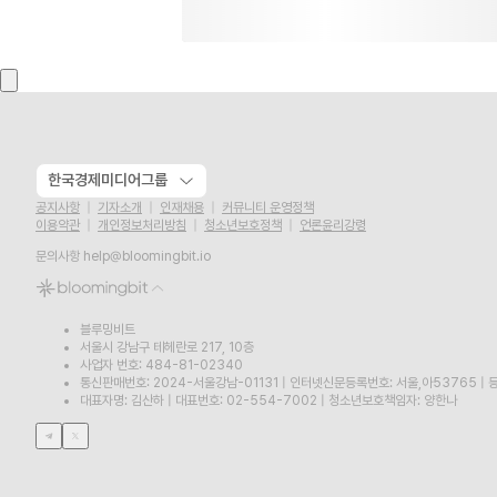
한국경제미디어그룹
공지사항
기자소개
인재채용
커뮤니티 운영정책
이용약관
개인정보처리방침
청소년보호정책
언론윤리강령
문의사항
help@bloomingbit.io
블루밍비트
서울시 강남구 테헤란로 217, 10층
사업자 번호: 484-81-02340
통신판매번호: 2024-서울강남-01131
|
인터넷신문등록번호: 서울,아53765
|
등
대표자명: 김산하
|
대표번호: 02-554-7002
|
청소년보호책임자: 양한나