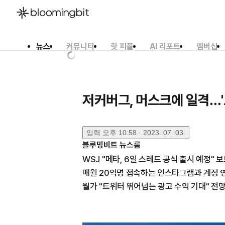
뉴스
커뮤니티
핫 피플
AI 리포트
멤버십
한국어
English
日本語
저커버그, 머스크에 일격…'
입력
오후 10:58 · 2023. 07. 03.
블루밍비트 뉴스룸
WSJ "메타, 6일 스레드 공식 출시 예정" 
매월 20억명 접속하는 인스타그램과 계정 
월가 "트위터 뛰어넘는 광고 수익 기대" 전