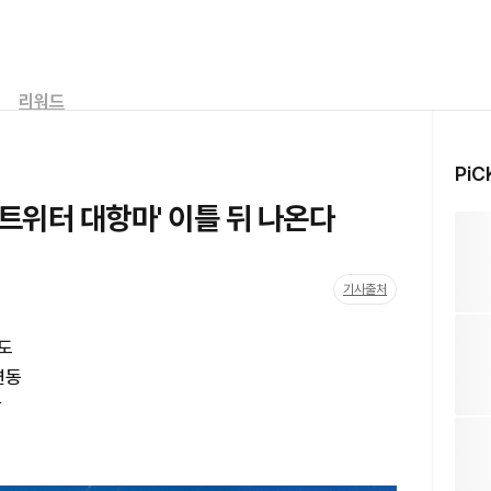
리워드
PiC
트위터 대항마' 이틀 뒤 나온다
기사출처
보도
연동
망