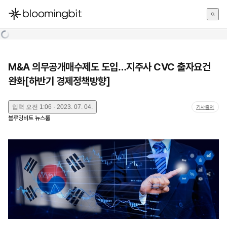
한국어
English
日本語
M&A 의무공개매수제도 도입…지주사 CVC 출자요건
완화[하반기 경제정책방향]
입력
오전 1:06 · 2023. 07. 04.
기사출처
블루밍비트 뉴스룸