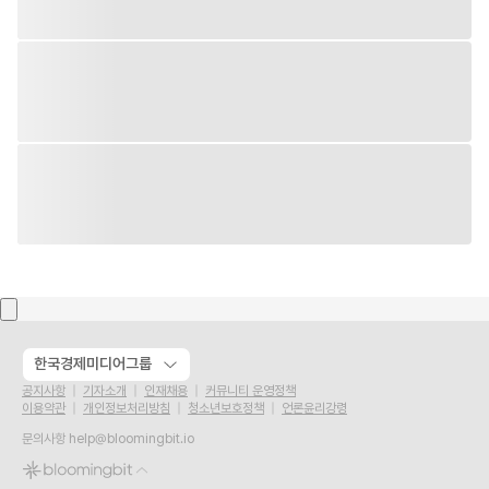
한국경제미디어그룹
공지사항
기자소개
인재채용
커뮤니티 운영정책
이용약관
개인정보처리방침
청소년보호정책
언론윤리강령
문의사항
help@bloomingbit.io