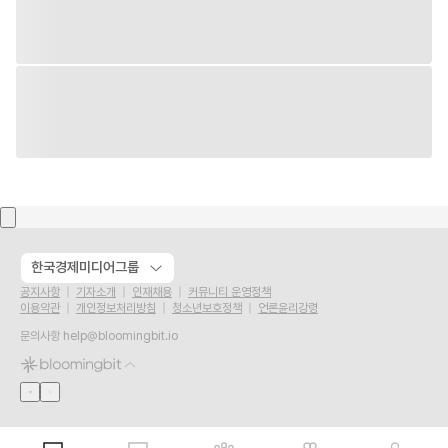
한국경제미디어그룹
공지사항
기자소개
인재채용
커뮤니티 운영정책
이용약관
개인정보처리방침
청소년보호정책
언론윤리강령
문의사항
help@bloomingbit.io