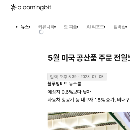
뉴스
커뮤니티
핫 피플
AI 리포트
멤버십
한국어
English
日本語
5월 미국 공산품 주문 전월
입력
오후 5:39 · 2023. 07. 05.
블루밍비트 뉴스룸
예상치 0.6%보다 낮아
자동차 항공기 등 내구재 1.8% 증가, 비내