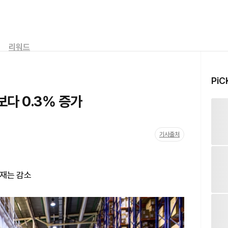
리워드
PiC
보다 0.3% 증가
기사출처
구재는 감소