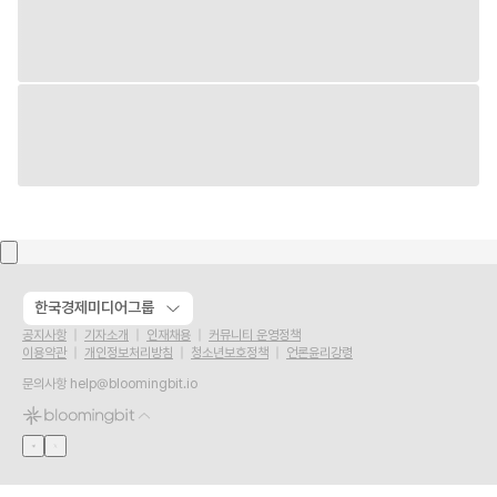
한국경제미디어그룹
공지사항
기자소개
인재채용
커뮤니티 운영정책
이용약관
개인정보처리방침
청소년보호정책
언론윤리강령
문의사항
help@bloomingbit.io