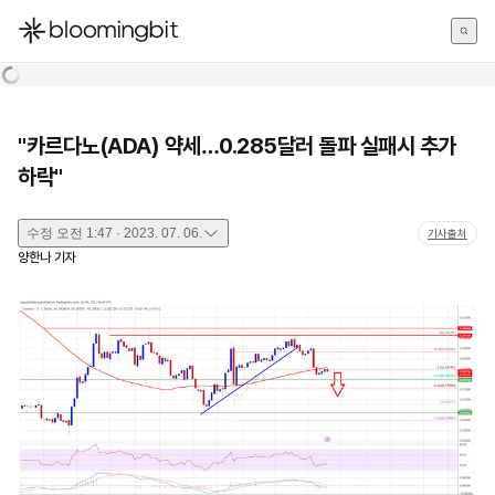
한국어
English
日本語
"카르다노(ADA) 약세…0.285달러 돌파 실패시 추가
하락"
수정
오전 1:47 · 2023. 07. 06.
기사출처
양한나
기자