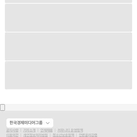
한국경제미디어그룹
공지사항
기자소개
인재채용
커뮤니티 운영정책
이용약관
개인정보처리방침
청소년보호정책
언론윤리강령