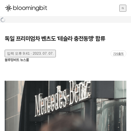
한국어
English
日本語
독일 프리미엄차 벤츠도 '테슬라 충전동맹' 합류
입력
오후 9:41 · 2023. 07. 07.
기사출처
블루밍비트 뉴스룸