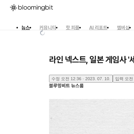
뉴스
커뮤니티
핫 피플
AI 리포트
멤버십
한국어
English
日本語
라인 넥스트, 일본 게임사 '
수정
오전 12:36 · 2023. 07. 10.
입력
오전 1
블루밍비트 뉴스룸