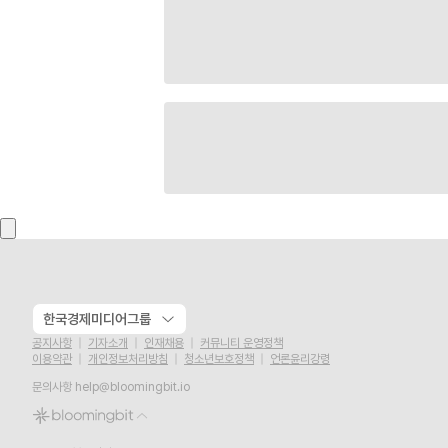
한국경제미디어그룹
공지사항
기자소개
인재채용
커뮤니티 운영정책
이용약관
개인정보처리방침
청소년보호정책
언론윤리강령
문의사항
help@bloomingbit.io