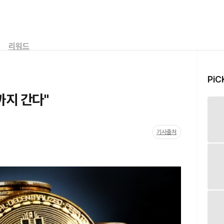
리워드
PiC
까지 간다"
기사출처