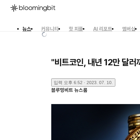
뉴스
커뮤니티
핫 피플
AI 리포트
멤버십
한국어
English
日本語
"비트코인, 내년 12만 달러
입력
오후 6:52 · 2023. 07. 10.
블루밍비트 뉴스룸