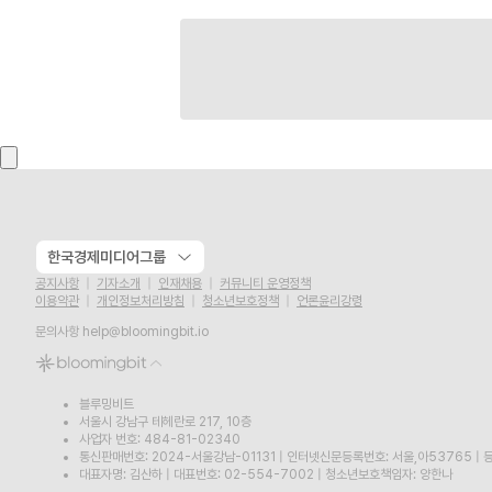
한국경제미디어그룹
공지사항
기자소개
인재채용
커뮤니티 운영정책
이용약관
개인정보처리방침
청소년보호정책
언론윤리강령
문의사항
help@bloomingbit.io
블루밍비트
서울시 강남구 테헤란로 217, 10층
사업자 번호: 484-81-02340
통신판매번호: 2024-서울강남-01131
|
인터넷신문등록번호: 서울,아53765
|
등
대표자명: 김산하
|
대표번호: 02-554-7002
|
청소년보호책임자: 양한나