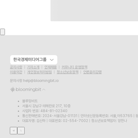
한국경제미디어그룹
공지사항
기자소개
인재채용
커뮤니티 운영정책
이용약관
개인정보처리방침
청소년보호정책
언론윤리강령
문의사항
help@bloomingbit.io
블루밍비트
서울시 강남구 테헤란로 217, 10층
사업자 번호: 484-81-02340
통신판매번호: 2024-서울강남-01131
|
인터넷신문등록번호: 서울,아53765
|
등
대표자명: 김산하
|
대표번호: 02-554-7002
|
청소년보호책임자: 양한나