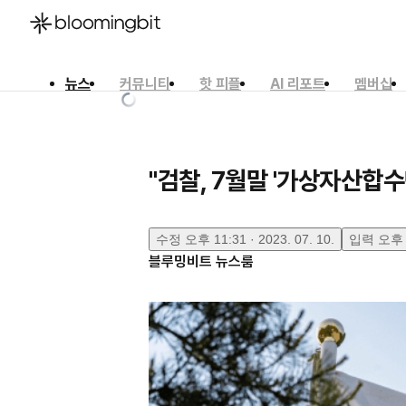
뉴스
커뮤니티
핫 피플
AI 리포트
멤버십
한국어
English
日本語
"검찰, 7월말 '가상자산합수
수정
오후 11:31 · 2023. 07. 10.
입력
오후 1
블루밍비트 뉴스룸