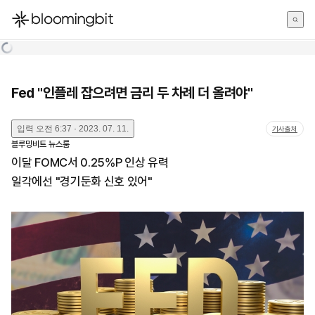
한국어
English
日本語
Fed "인플레 잡으려면 금리 두 차례 더 올려야"
입력
오전 6:37 · 2023. 07. 11.
기사출처
블루밍비트 뉴스룸
이달 FOMC서 0.25%P 인상 유력
일각에선 "경기둔화 신호 있어"