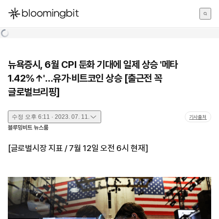
한국어
English
日本語
뉴욕증시, 6월 CPI 둔화 기대에 일제 상승 '메타
1.42%↑'…유가·비트코인 상승 [출근전 꼭
글로벌브리핑]
수정
오후 6:11 · 2023. 07. 11.
기사출처
블루밍비트 뉴스룸
[글로벌시장 지표 / 7월 12일 오전 6시 현재]