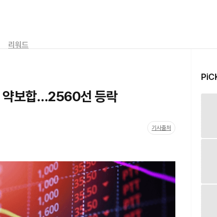
리워드
PiC
 약보합…2560선 등락
기사출처