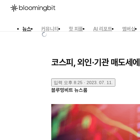
뉴스
커뮤니티
핫 피플
AI 리포트
멤버십
한국어
English
日本語
코스피, 외인·기관 매도세에
입력
오후 8:25 · 2023. 07. 11.
블루밍비트 뉴스룸