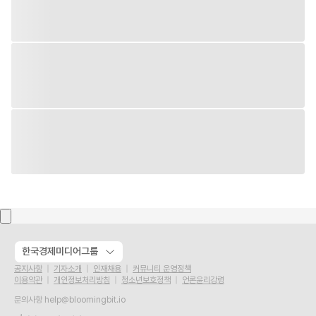
한국경제미디어그룹
공지사항
기자소개
인재채용
커뮤니티 운영정책
이용약관
개인정보처리방침
청소년보호정책
언론윤리강령
문의사항
help@bloomingbit.io