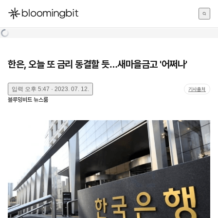
한국어
English
日本語
한은, 오늘 또 금리 동결할 듯…새마을금고 '어쩌나'
입력
오후 5:47 · 2023. 07. 12.
기사출처
블루밍비트 뉴스룸