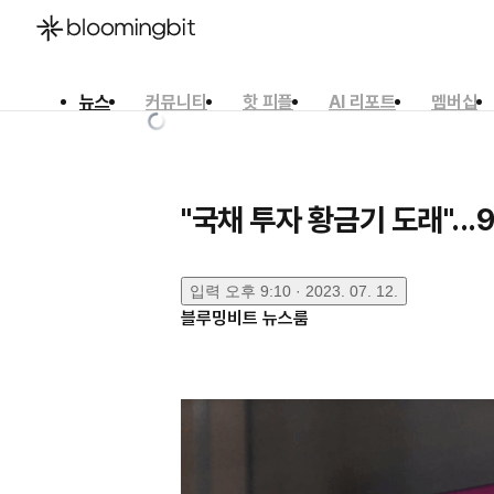
뉴스
커뮤니티
핫 피플
AI 리포트
멤버십
한국어
English
日本語
"국채 투자 황금기 도래"..
입력
오후 9:10 · 2023. 07. 12.
블루밍비트 뉴스룸