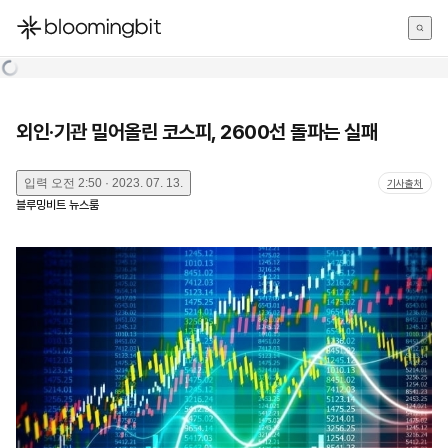
한국어
English
日本語
외인·기관 밀어올린 코스피, 2600선 돌파는 실패
입력
오전 2:50 · 2023. 07. 13.
기사출처
블루밍비트 뉴스룸