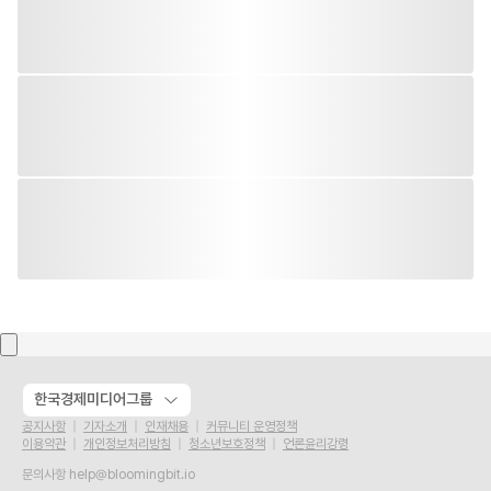
한국경제미디어그룹
공지사항
기자소개
인재채용
커뮤니티 운영정책
이용약관
개인정보처리방침
청소년보호정책
언론윤리강령
문의사항
help@bloomingbit.io