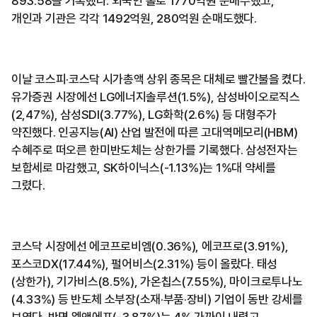
893.58을 기록했다. 외국인 홀로 1770억원 순매수했고,
개인과 기관은 각각 1492억원, 280억원 순매도했다.
이날 코스피·코스닥 시가총액 상위 종목은 대체로 빨간불을 켰다.
유가증권 시장에선 LG에너지솔루션(1.5%), 삼성바이오로직스
(2,47%), 삼성SDI(3.77%), LG화학(2.6%) 등 대형주가
약진했다. 인공지능(AI) 산업 발전에 따른 고대역메모리(HBM)
수혜주로 떠오른 한미반도체는 상한가를 기록했다. 삼성전자는
보합세로 마감했고, SK하이닉스(-1.13%)는 1%대 약세를
그렸다.
코스닥 시장에선 에코프로비엠(0.36%), 에코프로(3.91%),
포스코DX(17.44%), 펄어비스(2.31%) 등이 올랐다. 태성
(상한가), 기가비스(8.5%), 가온칩스(7.55%), 마이크로투나노
(4.33%) 등 반도체 소부장(소재·부품·장비) 기업이 동반 강세를
보였다. 반면 엘앤에프(-3.87%)는 4% 가까이 내렸고,