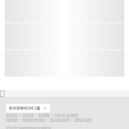
한국경제미디어그룹
공지사항
기자소개
인재채용
커뮤니티 운영정책
이용약관
개인정보처리방침
청소년보호정책
언론윤리강령
문의사항
help@bloomingbit.io