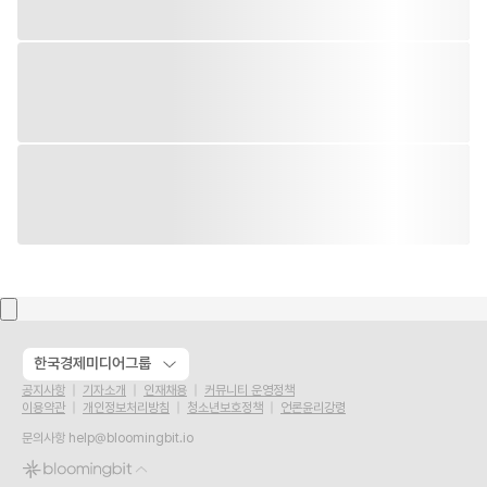
한국경제미디어그룹
공지사항
기자소개
인재채용
커뮤니티 운영정책
이용약관
개인정보처리방침
청소년보호정책
언론윤리강령
문의사항
help@bloomingbit.io