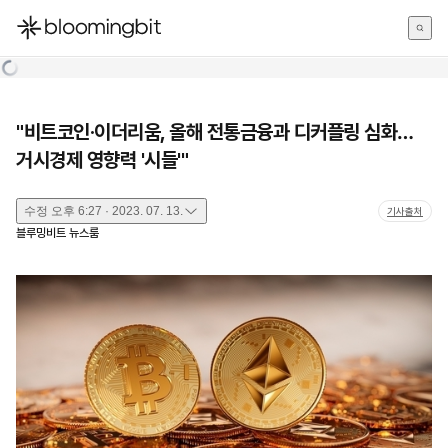
한국어
English
日本語
"비트코인·이더리움, 올해 전통금융과 디커플링 심화…
거시경제 영향력 '시들'"
수정
오후 6:27 · 2023. 07. 13.
기사출처
블루밍비트 뉴스룸