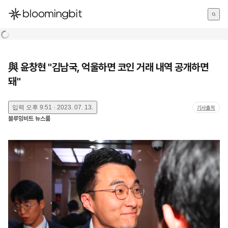
한국어
English
日本語
與 윤창현 "김남국, 억울하면 코인 거래 내역 공개하면
돼"
입력
오후 9:51 · 2023. 07. 13.
기사출처
블루밍비트 뉴스룸