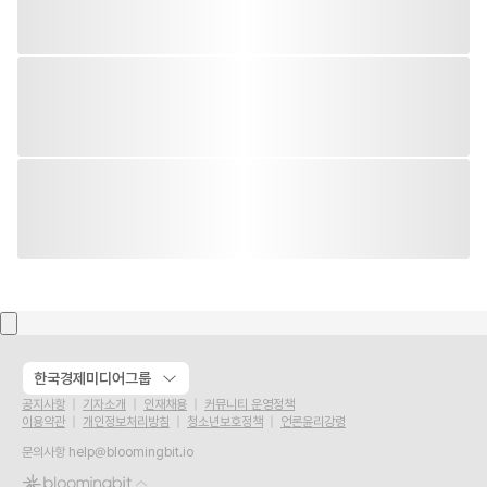
한국경제미디어그룹
공지사항
기자소개
인재채용
커뮤니티 운영정책
이용약관
개인정보처리방침
청소년보호정책
언론윤리강령
문의사항
help@bloomingbit.io