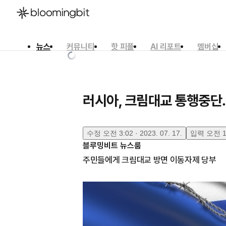
뉴스
커뮤니티
핫 피플
AI 리포트
멤버십
한국어
English
日本語
러시아, 크림대교 통행중단
수정
오전 3:02 · 2023. 07. 17.
입력
오전 12
블루밍비트 뉴스룸
주민들에게 크림대교 방면 이동자제 당부