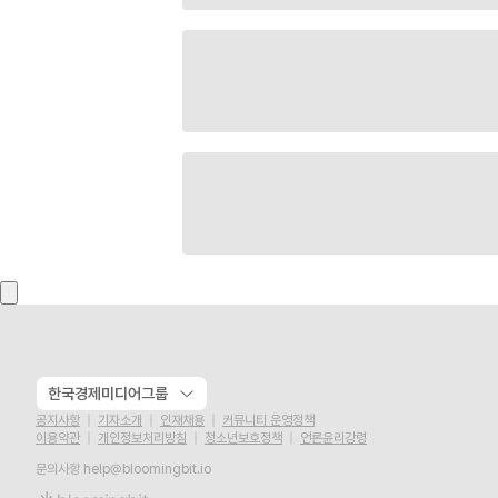
한국경제미디어그룹
공지사항
기자소개
인재채용
커뮤니티 운영정책
이용약관
개인정보처리방침
청소년보호정책
언론윤리강령
문의사항
help@bloomingbit.io