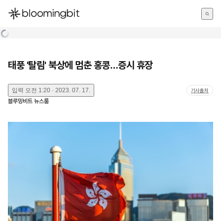
한국어
English
日本語
태풍 '탈림' 북상에 멈춘 홍콩…증시 휴장
입력
오전 1:20 · 2023. 07. 17.
기사출처
블루밍비트 뉴스룸