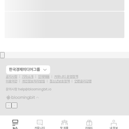
한국경제미디어그룹
공지사항
기자소개
인재채용
커뮤니티 운영정책
이용약관
개인정보처리방침
청소년보호정책
언론윤리강령
문의사항
help@bloomingbit.io
뉴스
커뮤니티
핫 피플
리워드
내 정보