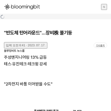
한국어
English
日本語
"반도체 턴어라운드"…장비株 불기둥
입력
오전 6:41 · 2023. 07. 17.
기사출처
블루밍비트 뉴스룸
주성엔지니어링 13% 급등
테스·유진테크·테크윙 강세
"2차전지 바통 이어받을 수도"