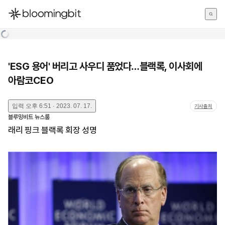
한국어
English
日本語
'ESG 용어' 버리고 사우디 품었다…블랙록, 이사회에
아람코CEO
입력
오후 6:51 · 2023. 07. 17.
기사출처
블루밍비트 뉴스룸
래리 핑크 블랙록 회장 성명